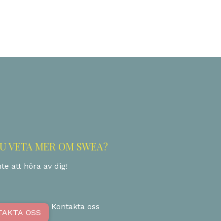
ok
odon
ail
Share
DU VETA MER OM SWEA?
te att höra av dig!
Kontakta oss
TAKTA OSS