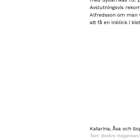
Avslutningsvis rekom
Alfredsson om man vi
att få en inblick i b
Katarina, Åsa och So
Text: Barbro Holgerson