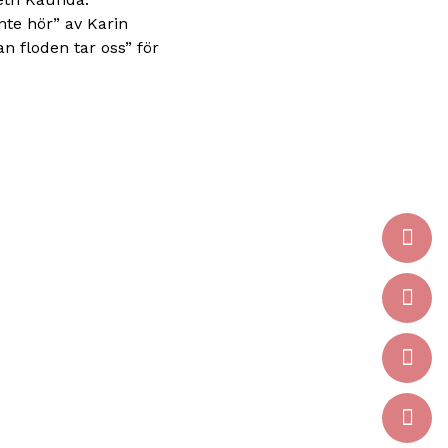
nte hör” av Karin
n floden tar oss” för