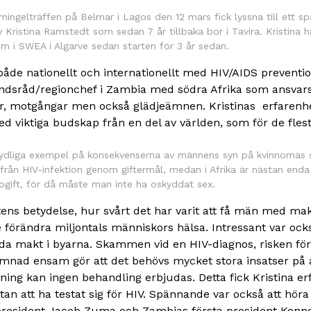
ingelträffen på Belmar i Lagos den 12 mars fick lyssna till ett 
 Kristina Ramstedt som sedan 7 år tillbaka bor i Tavira. Kristina h
m i SWEA i Algarve sedan starten för 3 år sedan.
 både nationellt och internationellt med HIV/AIDS prevent
åndsråd/regionchef i Zambia med södra Afrika som ansvars
, motgångar men också glädjeämnen. Kristinas erfarenh
viktiga budskap från en del av världen, som för de flest
ydliga exempel på konsekvenserna av männens syn på kvinnornas se
rån HIV-infektion genom giftermål, medan i Afrika är nästan enda 
a ogift, för då måste man inte ha oskyddat sex.
ens betydelse, hur svårt det har varit att få män med ma
le förändra miljontals människors hälsa. Intressant var oc
a makt i byarna. Skammen vid en HIV-diagnos, risken för
lämnad ensam gör att det behövs mycket stora insatser på a
ning kan ingen behandling erbjudas. Detta fick Kristina er
utan att ha testat sig för HIV. Spännande var också att h
 president Jacob Zuma och Zambias första president Kenn