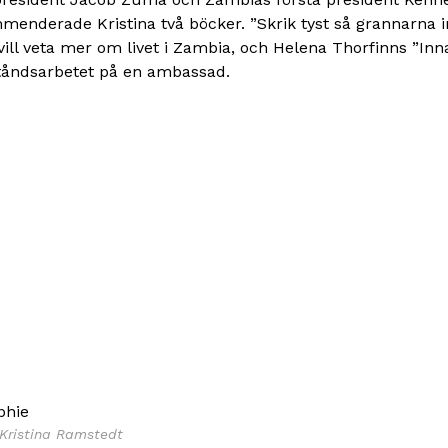
menderade Kristina två böcker. ”Skrik tyst så grannarna i
ll veta mer om livet i Zambia, och Helena Thorfinns ”Inna
iståndsarbetet på en ambassad.
phie
/Kristina Ramstedt