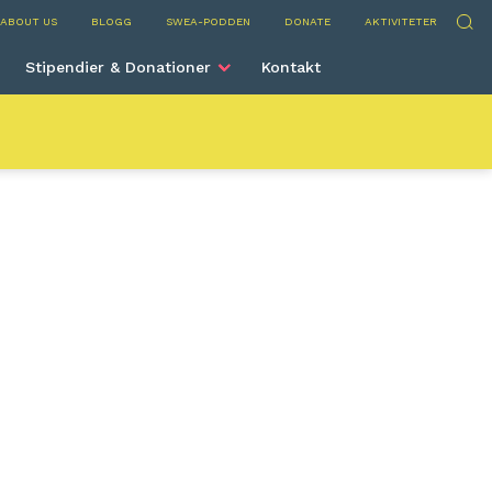
rve
Sök
ABOUT US
BLOGG
SWEA-PODDEN
DONATE
AKTIVITETER
Stipendier & Donationer
Kontakt