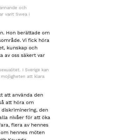
spännande och
ar varit Swea i
ion. Hon berättade om
område. Vi fick höra
et, kunskap och
a av oss säkert var
xualitet. I Sverige kan
möjligheten att klara
kt att använda den
kså att höra om
 diskriminering, den
lla nivåer för att öka
fara, flera av hennes
öra om hennes möten
eth Kaunda.