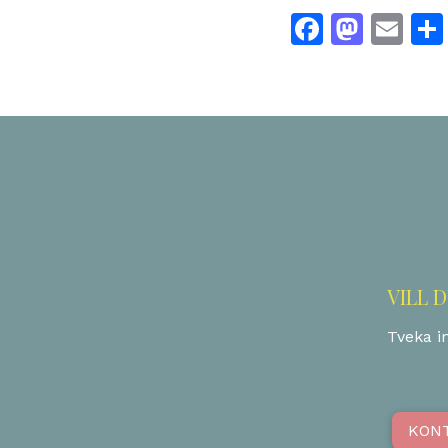
Facebo
Mast
Em
VILL 
Tveka in
KON