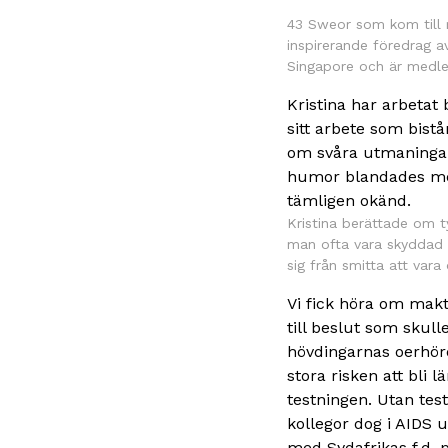
43 Sweor som kom till m
inspirerande föredrag av
Singapore och är medle
Kristina har arbetat
sitt arbete som bist
om svåra utmaningar
humor blandades med 
tämligen okänd.
Kristina berättade om t
man ofta vara skyddad f
sig från smitta att var
Vi fick höra om makt
till beslut som skul
hövdingarnas oerhörd
stora risken att bli 
testningen. Utan test
kollegor dog i AIDS 
med Sydafrikas f.d.