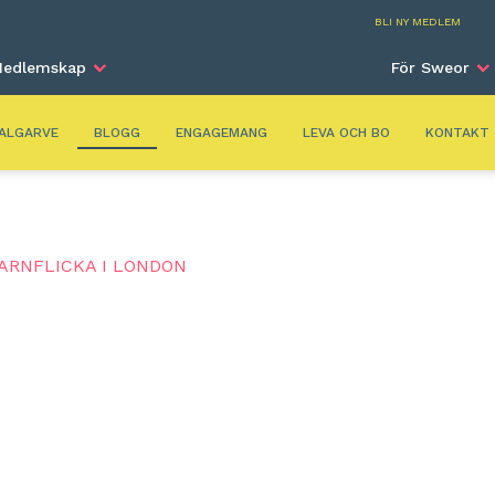
Alga
BLI NY MEDLEM
edlemskap
För Sweor
ALGARVE
BLOGG
ENGAGEMANG
LEVA OCH BO
KONTAKT
ARNFLICKA I LONDON