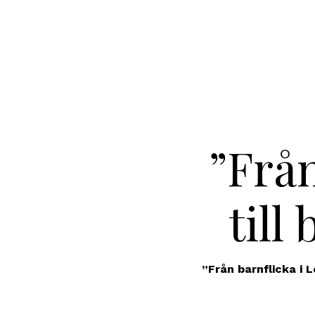
”Från
till
”Från barnflicka i L