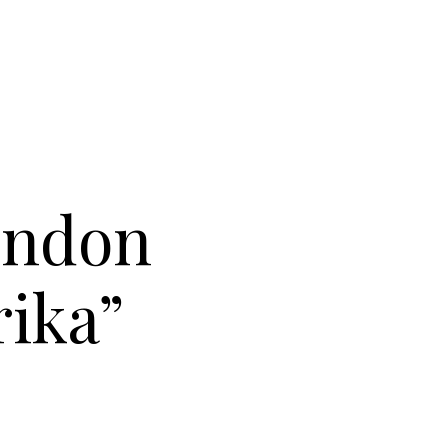
London
rika”