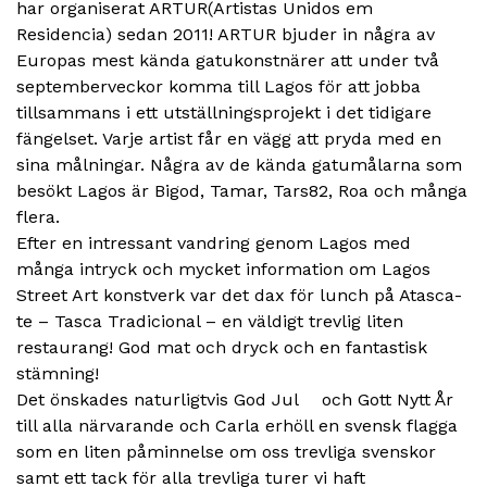
har organiserat ARTUR(Artistas Unidos em
Residencia) sedan 2011! ARTUR bjuder in några av
Europas mest kända gatukonstnärer att under två
septemberveckor komma till Lagos för att jobba
tillsammans i ett utställningsprojekt i det tidigare
fängelset. Varje artist får en vägg att pryda med en
sina målningar. Några av de kända gatumålarna som
besökt Lagos är Bigod, Tamar, Tars82, Roa och många
flera.
Efter en intressant vandring genom Lagos med
många intryck och mycket information om Lagos
Street Art konstverk var det dax för lunch på Atasca-
te – Tasca Tradicional – en väldigt trevlig liten
restaurang! God mat och dryck och en fantastisk
stämning!
Det önskades naturligtvis God Jul
och Gott Nytt År
till alla närvarande och Carla erhöll en svensk flagga
som en liten påminnelse om oss trevliga svenskor
samt ett tack för alla trevliga turer vi haft