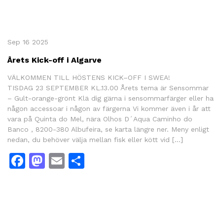
Sep 16 2025
Årets Kick-off i Algarve
VÄLKOMMEN TILL HÖSTENS KICK–OFF I SWEA!
TISDAG 23 SEPTEMBER KL.13.00 Årets tema är Sensommar
– Gult-orange-grönt Klä dig gärna i sensommarfärger eller ha
någon accessoar i någon av färgerna Vi kommer även i år att
vara på Quinta do Mel, nära Olhos D´Aqua Caminho do
Banco , 8200-380 Albufeira, se karta längre ner. Meny enligt
nedan, du behöver välja mellan fisk eller kött vid […]
Facebook
Mastodon
Email
Share