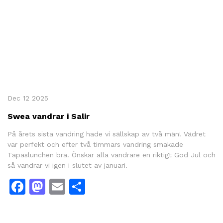
Dec 12 2025
Swea vandrar i Salir
På årets sista vandring hade vi sällskap av två män! Vädret
var perfekt och efter två timmars vandring smakade
Tapaslunchen bra. Önskar alla vandrare en riktigt God Jul och
så vandrar vi igen i slutet av januari.
Facebook
Mastodon
Email
Share