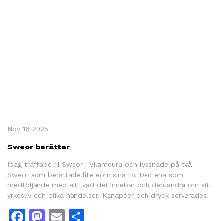
Nov 16 2025
Sweor berättar
Idag träffade 11 Sweor i Vilamoura och lyssnade på två
Sweor som berättade lite eom sina liv. Den ena som
medföljande med allt vad det innebar och den andra om sitt
yrkesliv och olika händelser. Kanapéer och dryck serverades.
Facebook
Mastodon
Email
Share