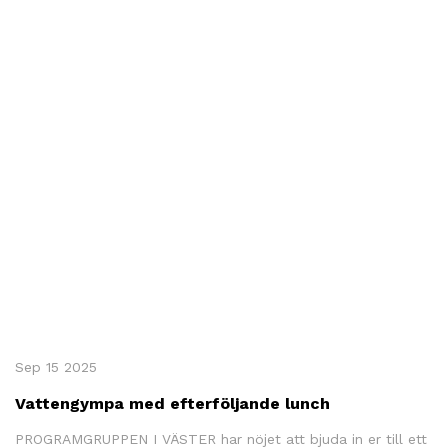
Sep 15 2025
Vattengympa med efterföljande lunch
PROGRAMGRUPPEN I VÄSTER har nöjet att bjuda in er till ett