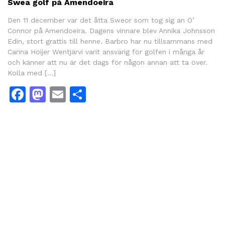
Swea golf på Amendoeira
Den 11 december var det åtta Sweor som tog sig an O’
Connor på Amendoeira. Dagens vinnare blev Annika Johnsson
Edin, stort grattis till henne. Barbro har nu tillsammans med
Carina Höijer Wentjärvi varit ansvarig för golfen i många år
och känner att nu är det dags för någon annan att ta över.
Kolla med […]
Facebook
Mastodon
Email
Share