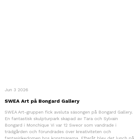
SWEA Skriver
Medlemsinformation
Donationer
Stipendier
Events
Leva Och Bo
Webinarier
Search
Jun 3 2026
SWEA Art på Bongard Gallery
SWEA Art-gruppen fick avsluta säsongen på Bongard Gallery.
En fantastisk skulpturpark skapad av Tara och Sylvain
Bongard i Monchique Vi var 12 Sweor som vandrade i
trädgården och förundrades över kreativiteten och
fantasirikedomen hos konstnärerna. Efteråt blev det lunch på