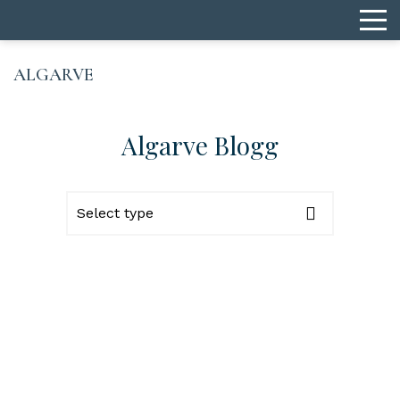
ALGARVE
Algarve Blogg
Select type
Alla
SWEA Care
SWEA Professional
SWEA BUS
SWEA Möten