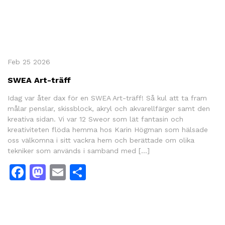
Feb 25 2026
SWEA Art-träff
Idag var åter dax för en SWEA Art-träff! Så kul att ta fram
målar penslar, skissblock, akryl och akvarellfärger samt den
kreativa sidan. Vi var 12 Sweor som lät fantasin och
kreativiteten flöda hemma hos Karin Högman som hälsade
oss välkomna i sitt vackra hem och berättade om olika
tekniker som används i samband med […]
Facebook
Mastodon
Email
Share