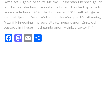
Swea Art Algarve besökte Meinke Flesseman i hennes galleri
och fantastiska hus i centrala Portimao. Meinke köpte och
renoverade huset 2020 där hon sedan 2022 haft sitt galleri
samt ateljé ooh även två fantastiska våningar för uthyrning.
Magnifik inredning – precis allt var noga genomtänkt och
passade in i huset med gamla anor. Meinkes tavlor […]
Facebook
Mastodon
Email
Share