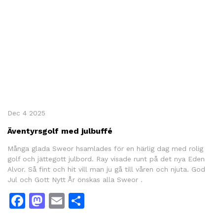
Dec 4 2025
Äventyrsgolf med julbuffé
Många glada Sweor hsamlades för en härlig dag med rolig
golf och jättegott julbord. Ray visade runt på det nya Eden
Alvor. Så fint och hit vill man ju gå till våren och njuta. God
Jul och Gott Nytt År önskas alla Sweor .
Facebook
Mastodon
Email
Share