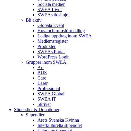
Sociala medier
SWEA Live!
SWEAs tidslinje
Bli aktiv
Globala Event
Hus- och rumsförmedling
Lediga uppdrag inom SWEA
Medlemsregister
Produkter
SWEAs Portal
WordPress Login
Grupper inom SWEA
Art
BUS
Care
Läser
Professional
SWEA Global
SWEA IT
Skriver
Stipendier & Donationer
Stipendier
Årets Svenska Kvinna
Interkulturella stipendiet
Litteraturstipendiet