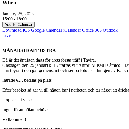
When
January 25, 2023
15:00 - 18:00
Add To Calendar
Download ICS
Google Calendar
iCalendar
Office 365
Outlook
Live
MÅNADSTRÄFF ÖSTRA
Då är det äntligen dags för årets första träff i Tavira.
Onsdagen den 25 januari kl 15 träffas vi utanför Museu Islâmico i Tav
turistbyrån) och går gemensamt och ser på fotoutställningen av Kärsti
Inträde €2 , betalas på plats.
Efter besöket så går vi till någon bar i närheten och tar något att dricka
Hoppas att vi ses.
Ingen föranmälan behövs.
Välkommen!