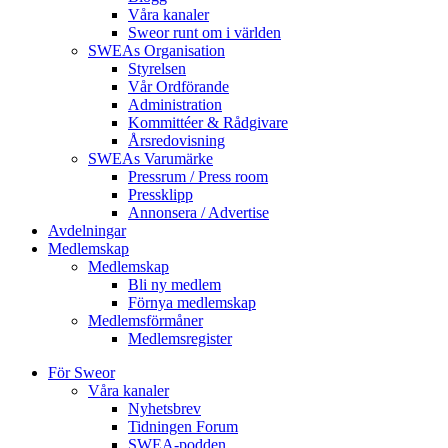
Våra kanaler
Sweor runt om i världen
SWEAs Organisation
Styrelsen
Vår Ordförande
Administration
Kommittéer & Rådgivare
Årsredovisning
SWEAs Varumärke
Pressrum / Press room
Pressklipp
Annonsera / Advertise
Avdelningar
Medlemskap
Medlemskap
Bli ny medlem
Förnya medlemskap
Medlemsförmåner
Medlemsregister
För Sweor
Våra kanaler
Nyhetsbrev
Tidningen Forum
SWEA-podden