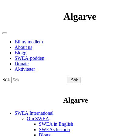
Algarve
Bli ny medlem
About us
Blogg
SWEA-podden
Donate
Aktiviteter
Sök
Sök
Algarve
SWEA International
Om SWEA
SWEA in English
SWEAs historia
Blogg