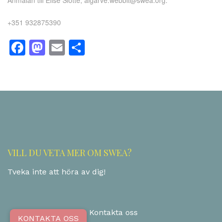
Anmälan till Elise Slotte, algarve.webbit@swea.org.
+351 932875390
Facebook
Mastodon
Email
Share
VILL DU VETA MER OM SWEA?
Tveka inte att höra av dig!
Kontakta oss
KONTAKTA OSS