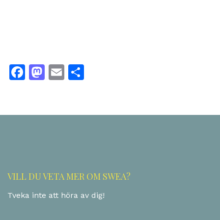
Facebook
Mastodon
Email
Share
VILL DU VETA MER OM SWEA?
Tveka inte att höra av dig!