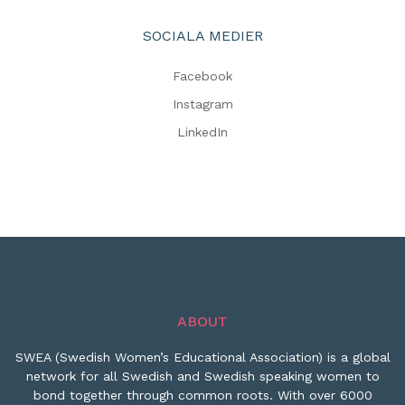
SOCIALA MEDIER
Facebook
Instagram
LinkedIn
ABOUT
SWEA (Swedish Women’s Educational Association) is a global
network for all Swedish and Swedish speaking women to
bond together through common roots. With over 6000