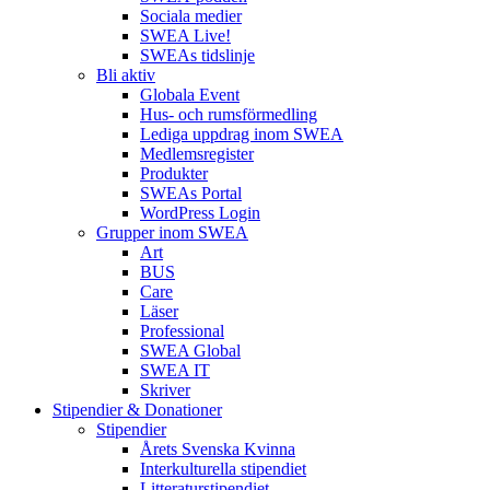
Sociala medier
SWEA Live!
SWEAs tidslinje
Bli aktiv
Globala Event
Hus- och rumsförmedling
Lediga uppdrag inom SWEA
Medlemsregister
Produkter
SWEAs Portal
WordPress Login
Grupper inom SWEA
Art
BUS
Care
Läser
Professional
SWEA Global
SWEA IT
Skriver
Stipendier & Donationer
Stipendier
Årets Svenska Kvinna
Interkulturella stipendiet
Litteraturstipendiet