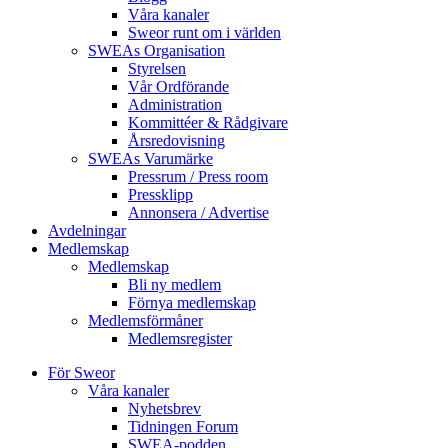
Våra kanaler
Sweor runt om i världen
SWEAs Organisation
Styrelsen
Vår Ordförande
Administration
Kommittéer & Rådgivare
Årsredovisning
SWEAs Varumärke
Pressrum / Press room
Pressklipp
Annonsera / Advertise
Avdelningar
Medlemskap
Medlemskap
Bli ny medlem
Förnya medlemskap
Medlemsförmåner
Medlemsregister
För Sweor
Våra kanaler
Nyhetsbrev
Tidningen Forum
SWEA-podden