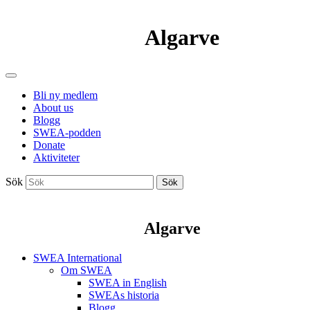
Algarve
Bli ny medlem
About us
Blogg
SWEA-podden
Donate
Aktiviteter
Sök
Sök
Algarve
SWEA International
Om SWEA
SWEA in English
SWEAs historia
Blogg