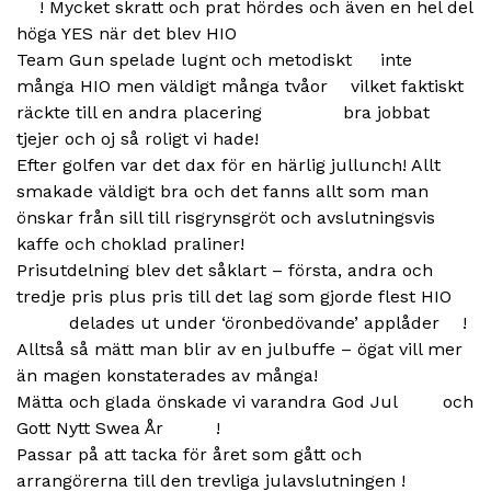
! Mycket skratt och prat hördes och även en hel del
höga YES när det blev HIO
Team Gun spelade lugnt och metodiskt
inte
många HIO men väldigt många tvåor
vilket faktiskt
räckte till en andra placering
bra jobbat
tjejer och oj så roligt vi hade!
Efter golfen var det dax för en härlig jullunch! Allt
smakade väldigt bra och det fanns allt som man
önskar från sill till risgrynsgröt och avslutningsvis
kaffe och choklad praliner!
Prisutdelning blev det såklart – första, andra och
tredje pris plus pris till det lag som gjorde flest HIO
delades ut under ‘öronbedövande’ applåder
!
Alltså så mätt man blir av en julbuffe – ögat vill mer
än magen konstaterades av många!
Mätta och glada önskade vi varandra God Jul
och
Gott Nytt Swea År
!
Passar på att tacka för året som gått och
arrangörerna till den trevliga julavslutningen !