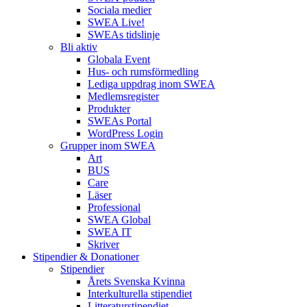
Sociala medier
SWEA Live!
SWEAs tidslinje
Bli aktiv
Globala Event
Hus- och rumsförmedling
Lediga uppdrag inom SWEA
Medlemsregister
Produkter
SWEAs Portal
WordPress Login
Grupper inom SWEA
Art
BUS
Care
Läser
Professional
SWEA Global
SWEA IT
Skriver
Stipendier & Donationer
Stipendier
Årets Svenska Kvinna
Interkulturella stipendiet
Litteraturstipendiet