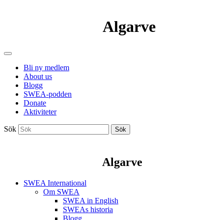
Algarve
Bli ny medlem
About us
Blogg
SWEA-podden
Donate
Aktiviteter
Sök
Sök
Algarve
SWEA International
Om SWEA
SWEA in English
SWEAs historia
Blogg