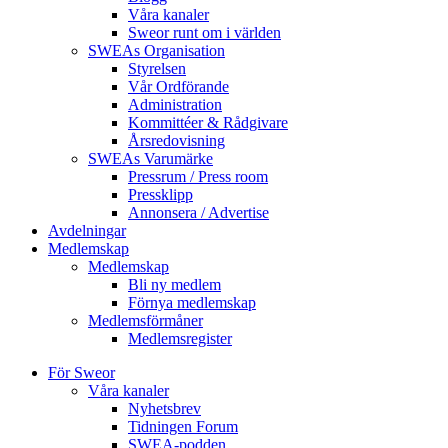
Våra kanaler
Sweor runt om i världen
SWEAs Organisation
Styrelsen
Vår Ordförande
Administration
Kommittéer & Rådgivare
Årsredovisning
SWEAs Varumärke
Pressrum / Press room
Pressklipp
Annonsera / Advertise
Avdelningar
Medlemskap
Medlemskap
Bli ny medlem
Förnya medlemskap
Medlemsförmåner
Medlemsregister
För Sweor
Våra kanaler
Nyhetsbrev
Tidningen Forum
SWEA-podden