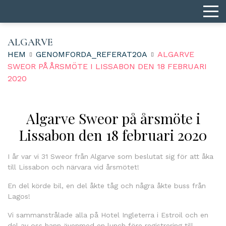
ALGARVE
HEM
GENOMFORDA_REFERAT20A
ALGARVE
SWEOR PÅ ÅRSMÖTE I LISSABON DEN 18 FEBRUARI
2020
Algarve Sweor på årsmöte i
Lissabon den 18 februari 2020
I år var vi 31 Sweor från Algarve som beslutat sig för att åka
till Lissabon och närvara vid årsmötet!
En del körde bil, en del åkte tåg och några åkte buss från
Lagos!
Vi sammanstrålade alla på Hotel Ingleterra i Estroil och en
del av oss hann ävenmed en lunch före registrering till