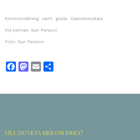
Konstutställning samt glada Casinobesökare
Vid pennan: Gun Persson
Foto: Gun Persson
Facebook
Mastodon
Email
Share
VILL DU VETA MER OM SWEA?