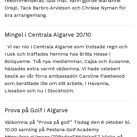
rekommenderas. God mat. Vann gjorde Marianne
Onsjö. Tack Barbro Arvidson och Chrisse Nyman för
bra arrangemang.
Mingel i Centrala Algarve 20/10
Vi var nio i Centrala Algarve som trotsade regn och
rusk och träffades hemma hos Britta Hesse i
Boliqueme. Två nya medlemmar, Cajsa och Susanne,
hälsades extra varmt välkomna. Vi hade celebert
besök av vår förra ambassadör Caroline Fleetwood
som berättade lite om sitt arbete, i Havanna,
Lissabon och nu i Stockholm.
Prova på Golf i Algarve
Välkomna på ”Prova på golf” Tisdag den 6 oktober kl.
10.00 samling på Pestana Golf Academy
https://goo.gl/maps/7PRadenT6tVjHXnE7 klicka på