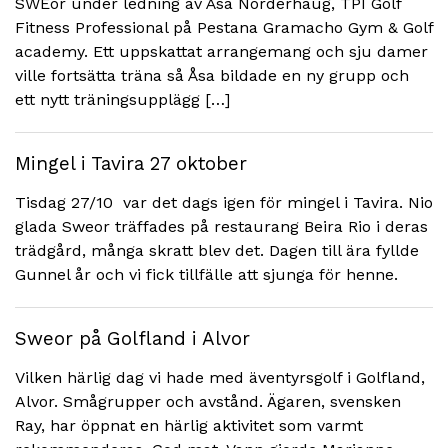
SWEor under ledning av Åsa Norderhaug, TPI Golf
Fitness Professional på Pestana Gramacho Gym & Golf
academy. Ett uppskattat arrangemang och sju damer
ville fortsätta träna så Åsa bildade en ny grupp och
ett nytt träningsupplägg […]
Mingel i Tavira 27 oktober
Tisdag 27/10 var det dags igen för mingel i Tavira. Nio
glada Sweor träffades på restaurang Beira Rio i deras
trädgård, många skratt blev det. Dagen till ära fyllde
Gunnel år och vi fick tillfälle att sjunga för henne.
Sweor på Golfland i Alvor
Vilken härlig dag vi hade med äventyrsgolf i Golfland,
Alvor. Smågrupper och avstånd. Ägaren, svensken
Ray, har öppnat en härlig aktivitet som varmt