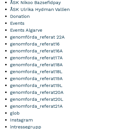
ÅSK Nikoo Bazsefidpay
ÅSK Ulrika Hydman Vallien
Donation
Events
Events Algarve
genomförda_referat 22A
genomforda_referat16
genomforda_referat16A
genomforda_referat17A
genomforda_referat18A
genomforda_referat18L
genomforda_referat19A
genomforda_referat19L
genomforda_referat20A
genomforda_referat20L
genomforda_referat21A
glob
Instagram
intressegrupp