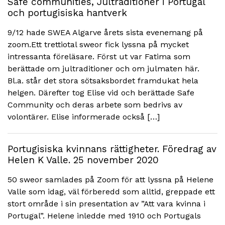
Safe communities, Jultraditioner i Portugal
och portugisiska hantverk
9/12 hade SWEA Algarve årets sista evenemang på
zoom.Ett trettiotal sweor fick lyssna på mycket
intressanta föreläsare. Först ut var Fatima som
berättade om jultraditioner och om julmaten här.
Bl.a. står det stora sötsaksbordet framdukat hela
helgen. Därefter tog Elise vid och berättade Safe
Community och deras arbete som bedrivs av
volontärer. Elise informerade också […]
Portugisiska kvinnans rättigheter. Föredrag av
Helen K Valle. 25 november 2020
50 sweor samlades på Zoom för att lyssna på Helene
Valle som idag, väl förberedd som alltid, greppade ett
stort område i sin presentation av ”Att vara kvinna i
Portugal”. Helene inledde med 1910 och Portugals