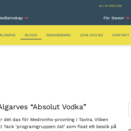
Alga
BLI NY MEDLEM
edlemskap
För Sweor
ALGARVE
BLOGG
ENGAGEMANG
LEVA OCH BO
KONTAKT
lgarves “Absolut Vodka”
S
r det dax för Medronho-provning i Tavira. Vilken
et! Tack ‘programgruppen öst’ som fixat ett besök på