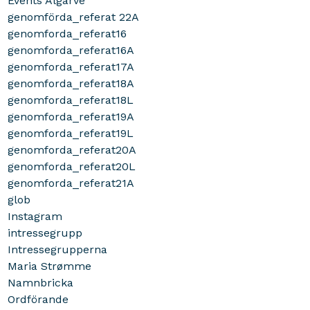
Events Algarve
genomförda_referat 22A
genomforda_referat16
genomforda_referat16A
genomforda_referat17A
genomforda_referat18A
genomforda_referat18L
genomforda_referat19A
genomforda_referat19L
genomforda_referat20A
genomforda_referat20L
genomforda_referat21A
glob
Instagram
intressegrupp
Intressegrupperna
Maria Strømme
Namnbricka
Ordförande