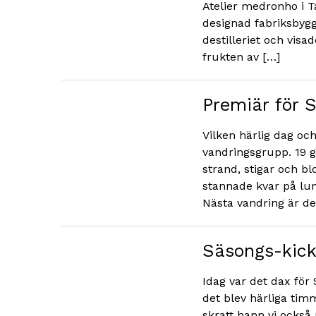
Atelier medronho i Ta
designad fabriksbygg
destilleriet och visa
frukten av […]
Premiär för 
Vilken härlig dag oc
vandringsgrupp. 19 
strand, stigar och b
stannade kvar på lun
Nästa vandring är de
Säsongs-kic
Idag var det dax för
det blev härliga ti
skratt hann vi ocks