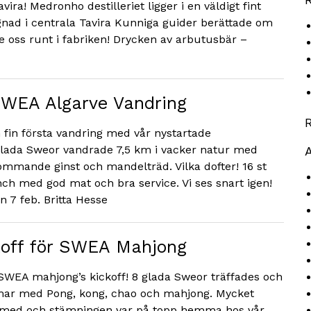
vira! Medronho destilleriet ligger i en väldigt fint
nad i centrala Tavira Kunniga guider berättade om
de oss runt i fabriken! Drycken av arbutusbär –
SWEA Algarve Vandring
h fin första vandring med vår nystartade
glada Sweor vandrade 7,5 km i vacker natur med
lommande ginst och mandelträd. Vilka dofter! 16 st
ch med god mat och bra service. Vi ses snart igen!
n 7 feb. Britta Hesse
koff för SWEA Mahjong
 SWEA mahjong’s kickoff! 8 glada Sweor träffades och
mmar med Pong, kong, chao och mahjong. Mycket
å med och stämningen var på topp hemma hos vår