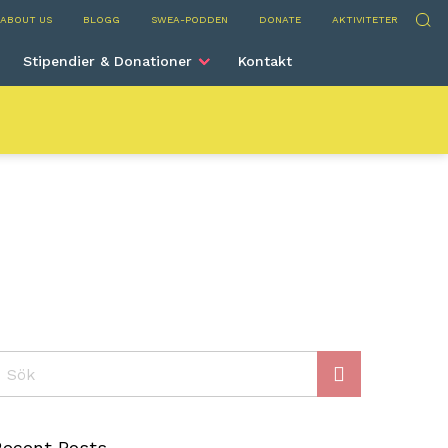
rve
Sök
ABOUT US
BLOGG
SWEA-PODDEN
DONATE
AKTIVITETER
Stipendier & Donationer
Kontakt
ök
Recent Posts