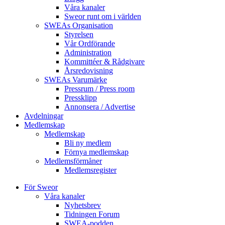
Våra kanaler
Sweor runt om i världen
SWEAs Organisation
Styrelsen
Vår Ordförande
Administration
Kommittéer & Rådgivare
Årsredovisning
SWEAs Varumärke
Pressrum / Press room
Pressklipp
Annonsera / Advertise
Avdelningar
Medlemskap
Medlemskap
Bli ny medlem
Förnya medlemskap
Medlemsförmåner
Medlemsregister
För Sweor
Våra kanaler
Nyhetsbrev
Tidningen Forum
SWEA-podden