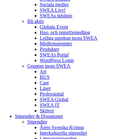
Sociala medier
SWEA Live!
SWEAs tidslinje
Bli aktiv
Globala Event
Hus- och rumsförmedling
Lediga uppdrag inom SWEA
Medlemsregister
Produkter
SWEAs Portal
WordPress Login
Grupper inom SWEA
Art
BUS
Care
Läser
Professional
SWEA Global
SWEA IT
Skriver
Stipendier & Donationer
Stipendier
Årets Svenska Kvinna
Interkulturella stipendiet
Litteraturstipendiet