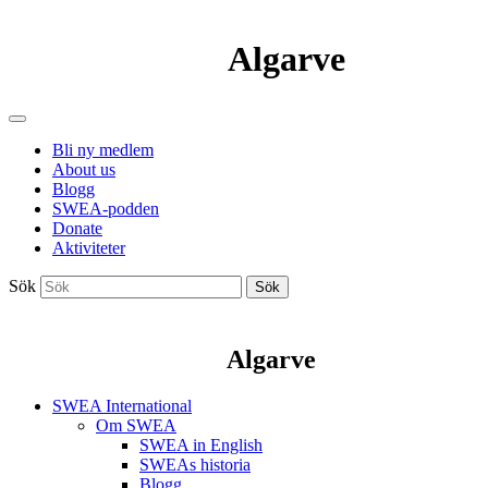
Algarve
Bli ny medlem
About us
Blogg
SWEA-podden
Donate
Aktiviteter
Sök
Sök
Algarve
SWEA International
Om SWEA
SWEA in English
SWEAs historia
Blogg