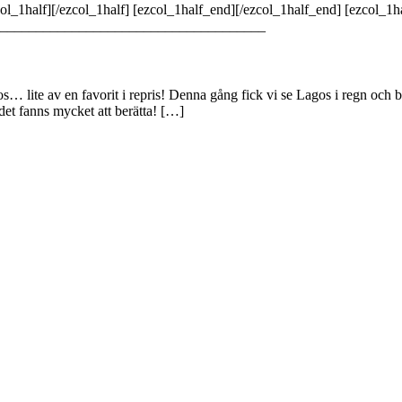
col_1half][/ezcol_1half] [ezcol_1half_end][/ezcol_1half_end] [ezcol_1h
_____________________________________
e av en favorit i repris! Denna gång fick vi se Lagos i regn och blå
et fanns mycket att berätta! […]