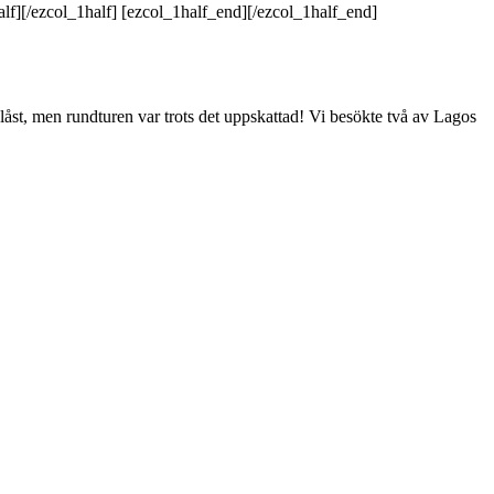
alf][/ezcol_1half] [ezcol_1half_end][/ezcol_1half_end]
st, men rundturen var trots det uppskattad! Vi besökte två av Lagos