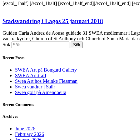
[ezcol_1half] [/ezcol_1half] [ezcol_1half_end][/ezcol_1half_end] [ez
_______________________________________________________
Stadsvandring i Lagos 25 januari 2018
Guiden Carla Andrez de Aousa guidade 31 SWEA medlemmar i Lagos… lit
vackra kyrkor, Church of St Anthony och Church of Santa Maria där d
Sök
Sök
Recent Posts
SWEA Art på Bongard Gallery
SWEA Art-träff
Swea Art hos Meinke Flessman
Swea vandrar i Salir
Swea golf på Amendoeira
Recent Comments
Archives
June 2026
February 2026
January 2026