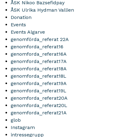
ÅSK Nikoo Bazsefidpay
ÅSK Ulrika Hydman Vallien
Donation
Events
Events Algarve
genomförda_referat 22A
genomforda_referat16
genomforda_referat16A
genomforda_referat17A
genomforda_referat18A
genomforda_referat18L
genomforda_referat19A
genomforda_referat19L
genomforda_referat20A
genomforda_referat20L
genomforda_referat21A
glob
Instagram
intressegrupp