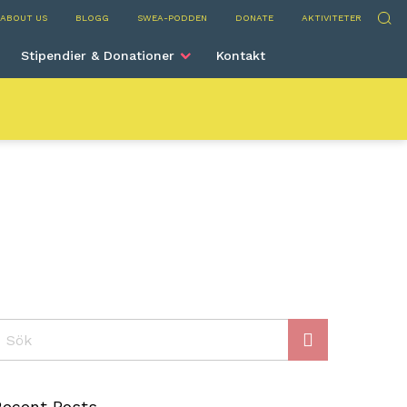
rve
Sök
ABOUT US
BLOGG
SWEA-PODDEN
DONATE
AKTIVITETER
Stipendier & Donationer
Kontakt
ök
Recent Posts