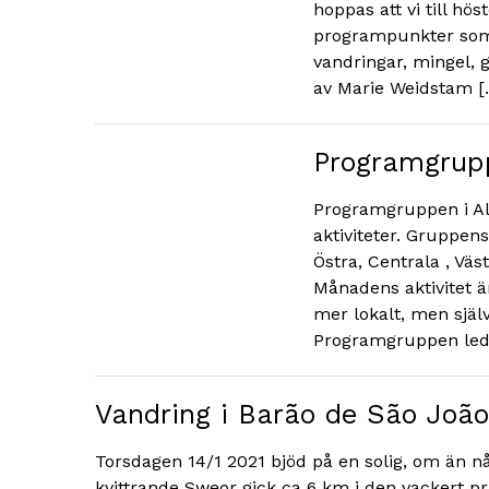
hoppas att vi till h
programpunkter som 
vandringar, mingel,
av Marie Weidstam [
Programgrup
Programgruppen i Al
aktiviteter. Gruppen
Östra, Centrala , Väst
Månadens aktivitet 
mer lokalt, men själv
Programgruppen led
Vandring i Barão de São João
Torsdagen 14/1 2021 bjöd på en solig, om än nå
kvittrande Sweor gick ca 6 km i den vackert 