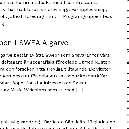
östen kan komma tillbaka med lika intressanta
vi har haft förut. Vinprovning, svampplockning,
 golf, julfest, föredrag mm. Programgruppen leds
…]
pen i SWEA Algarve
garve består av åtta Sweor som ansvarar för våra
s deltagare är geografiskt fördelade utmed kusten;
ra och försöker hitta trevliga tilltalande aktiviteter.
är gemensamt för hela kusten och Månadsträffar
klart öppet för alla intresserade Sweor.
s av Marie Weidstam som är med […]
got kylig vandring i Barão de São João. 13 glada och
prunkande skulpturparken med omnejd. Vi fick njuta