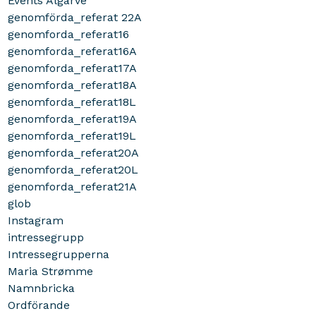
Events Algarve
genomförda_referat 22A
genomforda_referat16
genomforda_referat16A
genomforda_referat17A
genomforda_referat18A
genomforda_referat18L
genomforda_referat19A
genomforda_referat19L
genomforda_referat20A
genomforda_referat20L
genomforda_referat21A
glob
Instagram
intressegrupp
Intressegrupperna
Maria Strømme
Namnbricka
Ordförande