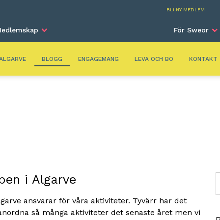
Alga
BLI NY MEDLEM
edlemskap
För Sweor
ALGARVE
BLOGG
ENGAGEMANG
LEVA OCH BO
KONTAKT
en i Algarve
S
arve ansvarar för våra aktiviteter. Tyvärr har det
t anordna så många aktiviteter det senaste året men vi