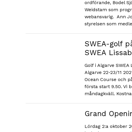
ordförande, Bodel Sj
Weidstam som progra
webansvarig. Ann Jo
styrelsen som medle
SWEA-golf p
SWEA Lissab
Golf i Algarve SWEA
Algarve 22-23/11 202
Ocean Course och på
första start 9.50. Vi
måndagkväll. Kostna
Grand Openin
Lördag 2:a oktober 