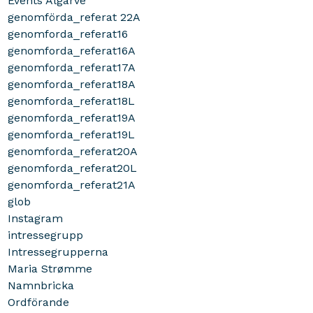
Events Algarve
genomförda_referat 22A
genomforda_referat16
genomforda_referat16A
genomforda_referat17A
genomforda_referat18A
genomforda_referat18L
genomforda_referat19A
genomforda_referat19L
genomforda_referat20A
genomforda_referat20L
genomforda_referat21A
glob
Instagram
intressegrupp
Intressegrupperna
Maria Strømme
Namnbricka
Ordförande