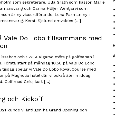
öholm som sekreterare, Ulla Grath som kassör, Marie
mansvarig och Carina Höijer Wentjärvi som
nson är ny viceordförande, Lena Parman ny i
msansvarig. Kersti Sjölund omvaldes […]
å Vale Do Lobo tillsammans med
on
 Lissabon och SWEA Algarve möts på golfbanan i
1. Första start på måndag 10.50 på Vale Do Lobo
 tisdag spelar vi Vale Do Lobo Royal Course med
 bor på Magnolia hotel där vi också äter middag
d: Golf med Cniq-kort […]
g och Kickoff
2021 kunde vi äntligen ha Grand Opening och