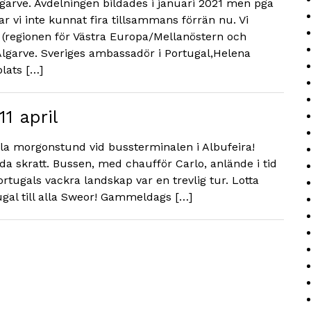
garve. Avdelningen bildades i januari 2021 men pga
ar vi inte kunnat fira tillsammans förrän nu. Vi
(regionen för Västra Europa/Mellanöstern och
Algarve. Sveriges ambassadör i Portugal,Helena
plats […]
1 april
la morgonstund vid bussterminalen i Albufeira!
a skratt. Bussen, med chaufför Carlo, anlände i tid
tugals vackra landskap var en trevlig tur. Lotta
ugal till alla Sweor! Gammeldags […]