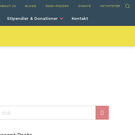
rve
Sök
ABOUT US
BLOGG
SWEA-PODDEN
DONATE
AKTIVITETER
Stipendier & Donationer
Kontakt
ök
Recent Posts