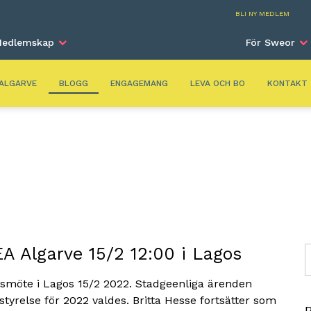
Alga
BLI NY MEDLEM
edlemskap
För Sweor
ALGARVE
BLOGG
ENGAGEMANG
LEVA OCH BO
KONTAKT
 Algarve 15/2 12:00 i Lagos
S
rsmöte i Lagos 15/2 2022. Stadgeenliga ärenden
tyrelse för 2022 valdes. Britta Hesse fortsätter som