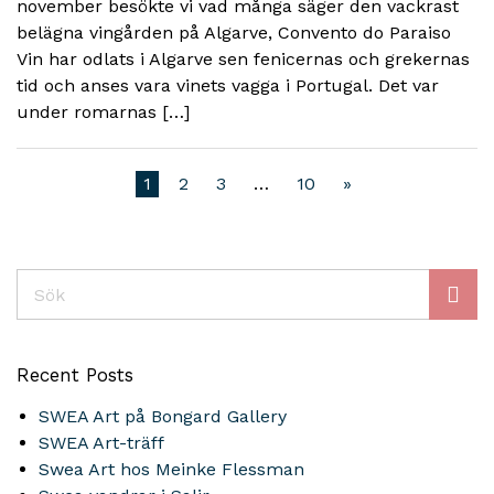
november besökte vi vad många säger den vackrast
belägna vingården på Algarve, Convento do Paraiso
Vin har odlats i Algarve sen fenicernas och grekernas
tid och anses vara vinets vagga i Portugal. Det var
under romarnas […]
1
2
3
…
10
»
Sök
Recent Posts
SWEA Art på Bongard Gallery
SWEA Art-träff
Swea Art hos Meinke Flessman