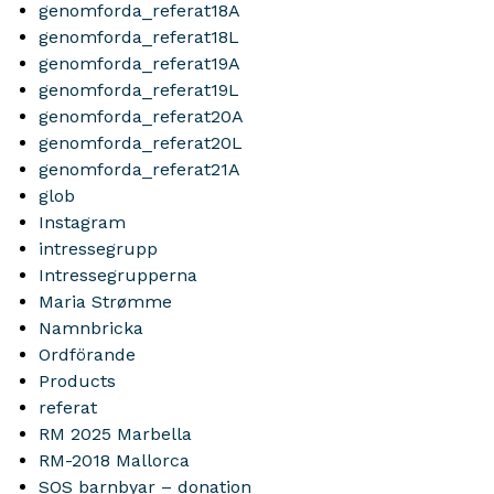
genomforda_referat18A
genomforda_referat18L
genomforda_referat19A
genomforda_referat19L
genomforda_referat20A
genomforda_referat20L
genomforda_referat21A
glob
Instagram
intressegrupp
Intressegrupperna
Maria Strømme
Namnbricka
Ordförande
Products
referat
RM 2025 Marbella
RM-2018 Mallorca
SOS barnbyar – donation